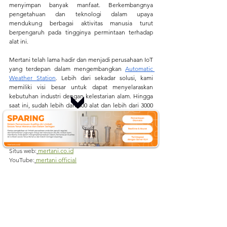
menyimpan banyak manfaat. Berkembangnya 
pengetahuan dan teknologi dalam upaya 
mendukung berbagai aktivitas manusia turut 
berpengaruh pada tingginya permintaan terhadap 
alat ini. 
Mertani telah lama hadir dan menjadi perusahaan IoT 
yang terdepan dalam mengembangkan 
Automatic 
Weather Station
. Lebih dari sekadar solusi, kami 
memiliki visi besar untuk dapat menyelaraskan 
kebutuhan industri dengan kelestarian alam. Hingga 
saat ini, sudah lebih dari 500 alat dan lebih dari 3000 
sensor kami telah dipercaya oleh banyak perusahaan 
dan institusi di seluruh wilayah Indonesia.
Situs web:
mertani.co.id
YouTube:
mertani 
official
Instagram:
@mertani_indonesia
Linkedin :
Merapi Tani Instrumen
Tiktok :
mertaniofficial
Sumber:
https://www.mertani.co.id/post/apa-itu-aws-