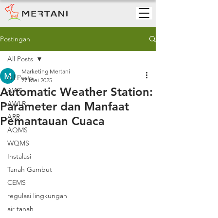
Postingan
All Posts
Marketing Mertani
All Posts
27 Mei 2025
Automatic Weather Station:
AWS
Parameter dan Manfaat
AWLR
ARR
Pemantauan Cuaca
AQMS
WQMS
Instalasi
Tanah Gambut
CEMS
regulasi lingkungan
air tanah