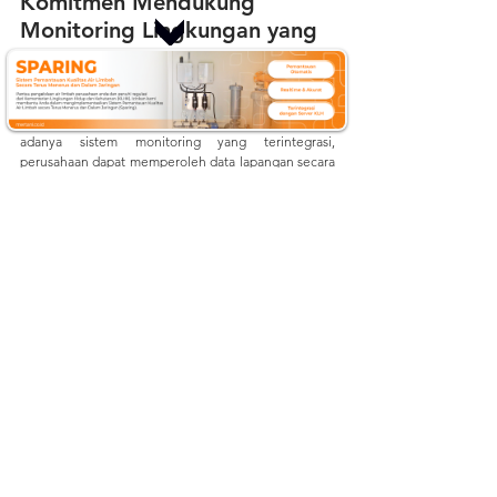
Komitmen Mendukung 
Monitoring Lingkungan yang 
Lebih Optimal
	Kegiatan instalasi AWLR dan AWS ini menjadi 
salah satu bentuk implementasi teknologi monitoring 
lingkungan di sektor perkebunan sawit. Dengan 
adanya sistem monitoring yang terintegrasi, 
perusahaan dapat memperoleh data lapangan secara 
lebih cepat, akurat, dan real-time. Pemanfaatan 
teknologi monitoring seperti AWLR dan AWS 
diharapkan mampu membantu perusahaan dalam 
meningkatkan efektivitas pengelolaan perkebunan, 
mendukung pengambilan keputusan berbasis data, 
serta meningkatkan kesiapsiagaan terhadap 
perubahan kondisi lingkungan di area operasional 
perusahaan. 
Dapatkan informasi terbaru mengenai 
teknologi, isu lingkungan terkini, dan perkembangan 
Internet of Things
 (IoT) dengan mengikuti aktivitas 
kami di:
Website
:
mertani.co.id
YouTube
:
mertani official
Instagram
:
 @mertani_indonesia
Linkedin 
:
 PT Mertani