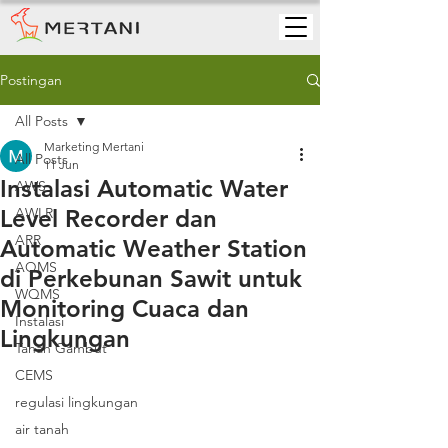
Postingan
All Posts
Marketing Mertani
All Posts
11 Jun
Instalasi Automatic Water
AWS
Level Recorder dan
AWLR
ARR
Automatic Weather Station
AQMS
di Perkebunan Sawit untuk
WQMS
Monitoring Cuaca dan
Instalasi
Lingkungan
Tanah Gambut
CEMS
regulasi lingkungan
air tanah