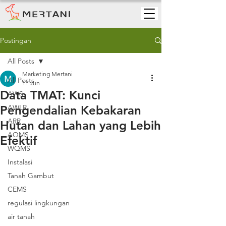
Postingan
All Posts
Marketing Mertani
All Posts
11 Jun
Data TMAT: Kunci
AWS
Pengendalian Kebakaran
AWLR
ARR
Hutan dan Lahan yang Lebih
AQMS
Efektif
WQMS
Instalasi
Tanah Gambut
CEMS
regulasi lingkungan
air tanah