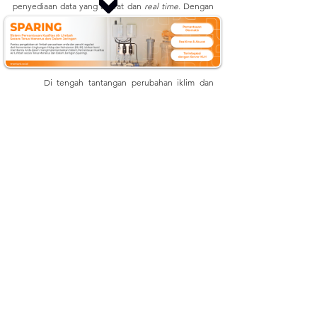
penyediaan data yang akurat dan
 real time.
 Dengan 
dukungan data yang berkelanjutan, pemerintah, 
perusahaan, dan berbagai pemangku kepentingan 
dapat mengambil langkah yang lebih cepat dan tepat 
dalam mencegah terjadinya karhutla.
	Di tengah tantangan perubahan iklim dan 
meningkatnya risiko kebakaran, penguatan sistem 
monitoring TMAT menjadi investasi penting untuk 
melindungi lingkungan, menjaga keberlanjutan 
ekosistem, dan mengurangi dampak bencana 
kebakaran di masa depan. 
Dapatkan informasi 
terbaru mengenai teknologi, isu lingkungan terkini, 
dan perkembangan 
Internet of Things
 (IoT) dengan 
mengikuti aktivitas kami di:
Website
:
mertani.co.id
YouTube
:
mertani official
Instagram
:
 @mertani_indonesia
Linkedin 
:
 PT Mertani
Tiktok 
:
 mertaniofficial
Sumber: 
https://ecorins.id/ecopro/article/view/78
https://repository.ipb.ac.id/handle/123456789/117724