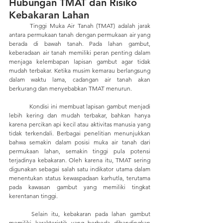
Hubungan TMAT dan Risiko 
Kebakaran Lahan
	Tinggi Muka Air Tanah (TMAT) adalah jarak 
antara permukaan tanah dengan permukaan air yang 
berada di bawah tanah. Pada lahan gambut, 
keberadaan air tanah memiliki peran penting dalam 
menjaga kelembapan lapisan gambut agar tidak 
mudah terbakar. Ketika musim kemarau berlangsung 
dalam waktu lama, cadangan air tanah akan 
berkurang dan menyebabkan TMAT menurun. 
	Kondisi ini membuat lapisan gambut menjadi 
lebih kering dan mudah terbakar, bahkan hanya 
karena percikan api kecil atau aktivitas manusia yang 
tidak terkendali. Berbagai penelitian menunjukkan 
bahwa semakin dalam posisi muka air tanah dari 
permukaan lahan, semakin tinggi pula potensi 
terjadinya kebakaran. Oleh karena itu, TMAT sering 
digunakan sebagai salah satu indikator utama dalam 
menentukan status kewaspadaan karhutla, terutama 
pada kawasan gambut yang memiliki tingkat 
kerentanan tinggi.
	Selain itu, kebakaran pada lahan gambut 
memiliki karakteristik yang berbeda dibandingkan 