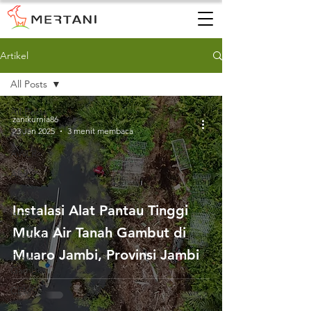
Artikel
All Posts
All Posts
zanikurnia86
23 Jan 2025
3 menit membaca
AWS
AWLR
ARR
AQMS
Instalasi Alat Pantau Tinggi
WQMS
Muka Air Tanah Gambut di
Instalasi
Muaro Jambi, Provinsi Jambi
Tanah
Gambut
CEMS