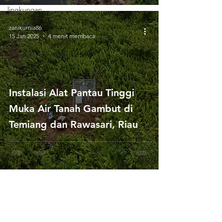
regulasi
lingkungan
air tanah
zanikurnia86
15 Jan 2025
4 menit membaca
Air Tanah
Siklus Air
Tanah
Instalasi Alat Pantau Tinggi
Muka Air Tanah Gambut di
Temiang dan Rawasari, Riau
Hubungi Kami