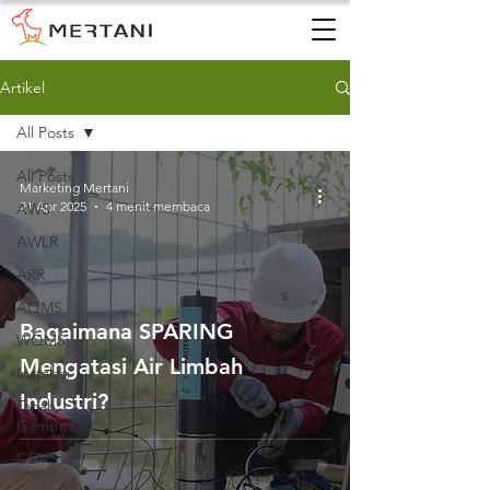
Artikel
All Posts
All Posts
Marketing Mertani
21 Apr 2025
4 menit membaca
AWS
AWLR
ARR
AQMS
Bagaimana SPARING
WQMS
Mengatasi Air Limbah
Instalasi
Industri?
Tanah
Gambut
CEMS