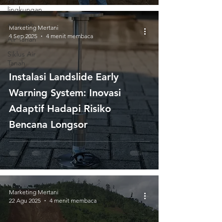
regulasi
lingkungan
air tanah
Marketing Mertani
4 Sep 2025
4 menit membaca
Air Tanah
Siklus Air
Tanah
Instalasi Landslide Early
Warning System: Inovasi
Adaptif Hadapi Risiko
Bencana Longsor
Marketing Mertani
22 Agu 2025
4 menit membaca