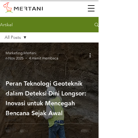
Artikel
All Posts
All Posts
Marketing Mertani
6 Nov 2025
4 menit membaca
AWS
AWLR
ARR
Peran Teknologi Geoteknik
AQMS
dalam Deteksi Dini Longsor:
WQMS
Inovasi untuk Mencegah
Instalasi
Bencana Sejak Awal
Tanah
Gambut
CEMS