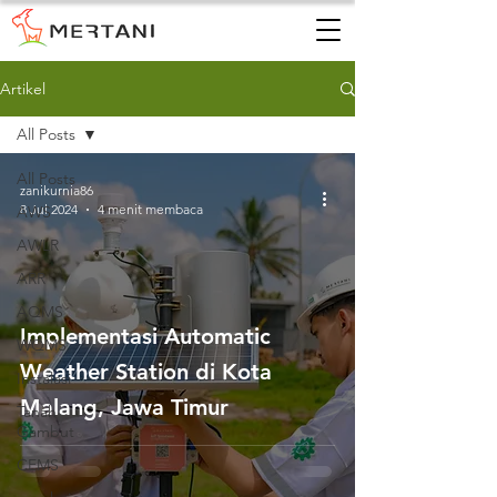
Artikel
All Posts
All Posts
zanikurnia86
8 Jul 2024
4 menit membaca
AWS
AWLR
ARR
AQMS
Implementasi Automatic
WQMS
Weather Station di Kota
Instalasi
Malang, Jawa Timur
Tanah
Gambut
CEMS