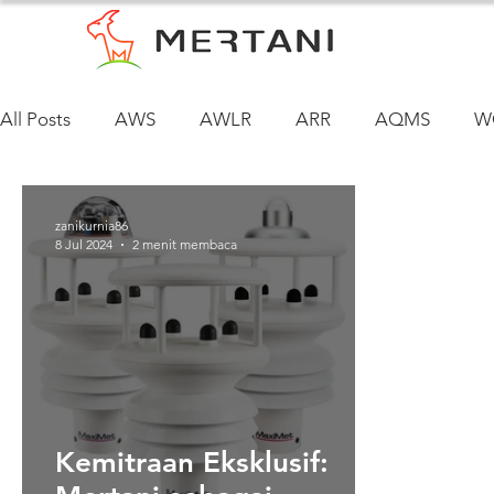
All Posts
AWS
AWLR
ARR
AQMS
W
Siklus Air Tanah
zanikurnia86
8 Jul 2024
2 menit membaca
Kemitraan Eksklusif: