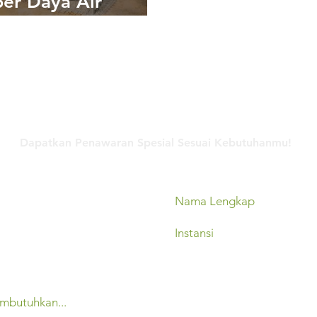
er Daya Air
an Instalasi AWLR
ARR di Pemekasan,
 Timur
Hubungi Kami
Dapatkan Penawaran Spesial Sesuai Kebutuhanmu!