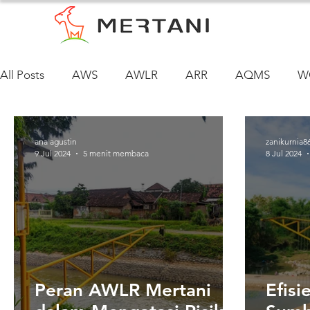
All Posts
AWS
AWLR
ARR
AQMS
W
Siklus Air Tanah
ana agustin
zanikurnia8
9 Jul 2024
5 menit membaca
8 Jul 2024
Peran AWLR Mertani
Efisi