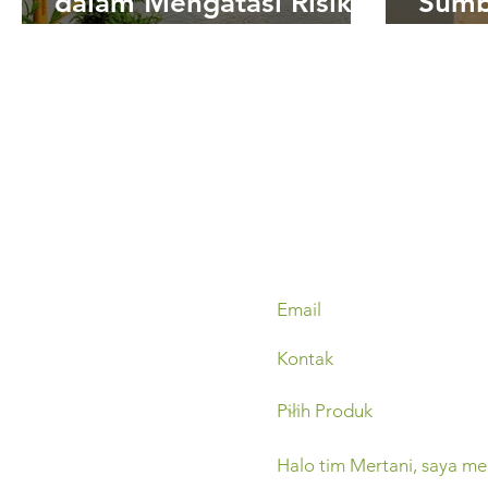
dalam Mengatasi Risiko
Sumb
Banjir Akibat Perubahan
deng
Ketinggian Muka Air
dan 
Sungai
Jawa