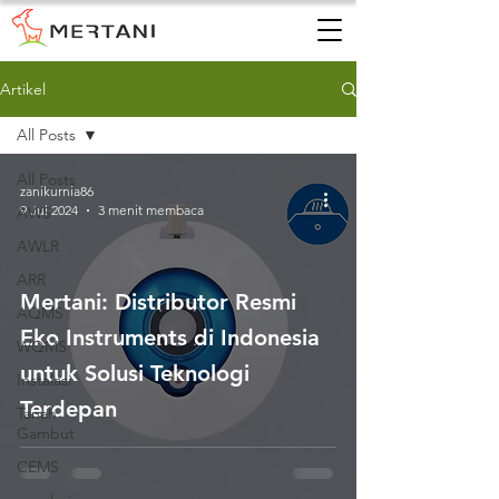
Artikel
All Posts
All Posts
zanikurnia86
9 Jul 2024
3 menit membaca
AWS
AWLR
ARR
Mertani: Distributor Resmi
AQMS
Eko Instruments di Indonesia
WQMS
untuk Solusi Teknologi
Instalasi
Terdepan
Tanah
Gambut
CEMS