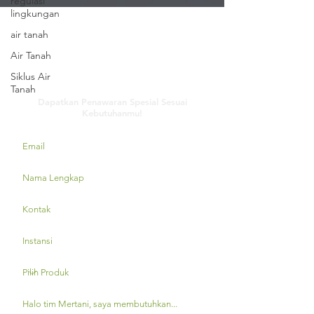
regulasi
lingkungan
air tanah
Air Tanah
Siklus Air
Hubungi Kami
Tanah
Dapatkan Penawaran Spesial Sesuai
Kebutuhanmu!