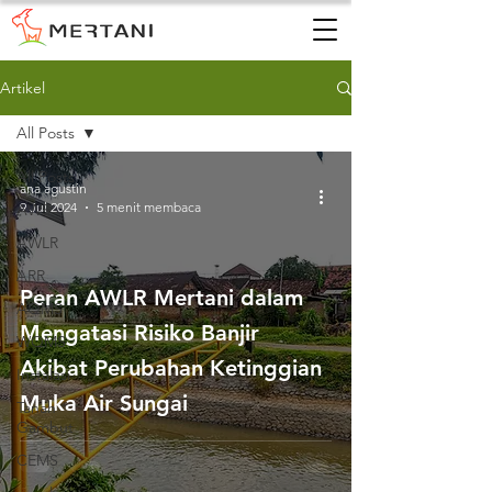
Artikel
All Posts
All Posts
ana agustin
9 Jul 2024
5 menit membaca
AWS
AWLR
ARR
Peran AWLR Mertani dalam
AQMS
Mengatasi Risiko Banjir
WQMS
Akibat Perubahan Ketinggian
Instalasi
Muka Air Sungai
Tanah
Gambut
CEMS