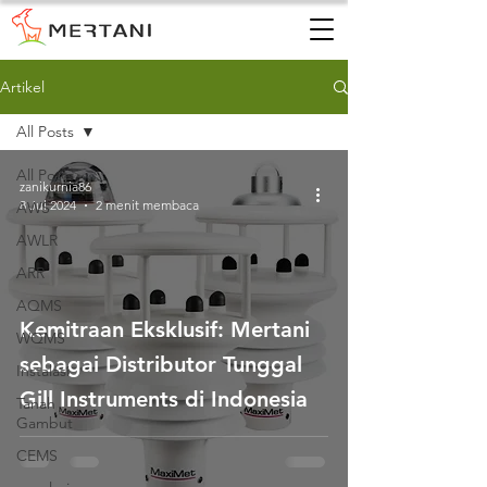
Artikel
All Posts
All Posts
zanikurnia86
8 Jul 2024
2 menit membaca
AWS
AWLR
ARR
AQMS
Kemitraan Eksklusif: Mertani
WQMS
sebagai Distributor Tunggal
Instalasi
Gill Instruments di Indonesia
Tanah
Gambut
CEMS