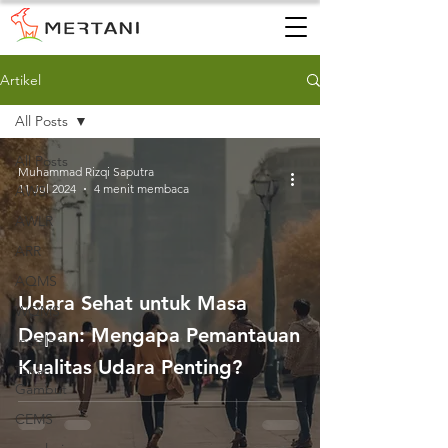
Artikel
All Posts
All Posts
Muhammad Rizqi Saputra
11 Jul 2024
4 menit membaca
AWS
AWLR
ARR
AQMS
Udara Sehat untuk Masa
WQMS
Depan: Mengapa Pemantauan
Instalasi
Kualitas Udara Penting?
Tanah
Gambut
CEMS