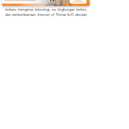
keberlanjutan ekosistem gambut. Dapatkan informasi 
terbaru mengenai teknologi, isu lingkungan terkini, 
dan perkembangan 
Internet of Things
 (IoT) dengan 
mengikuti aktivitas kami di:
Website
:
mertani.co.id
YouTube
:
mertani official
Instagram
:
 @mertani_indonesia
Linkedin 
:
 PT Mertani
Tiktok 
:
 mertaniofficial
mertani
merapi tani instrumen
instalasi
AWLR
TMAT
IOT
Instalasi
Lihat Semua
Postingan Terakhir