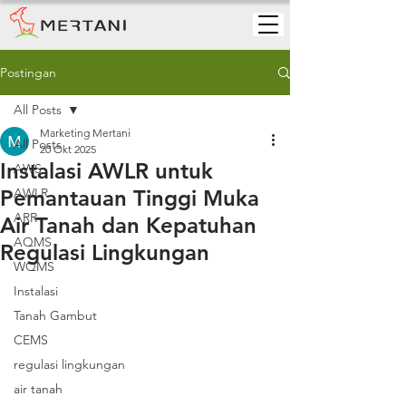
Postingan
All Posts
Marketing Mertani
All Posts
20 Okt 2025
Instalasi AWLR untuk
AWS
Pemantauan Tinggi Muka
AWLR
ARR
Air Tanah dan Kepatuhan
AQMS
Regulasi Lingkungan
WQMS
Instalasi
Tanah Gambut
CEMS
regulasi lingkungan
air tanah