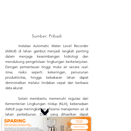
Sumber: Pribadi
Instalasi Automatic Water Level Recorder 
(AWLR) di lahan gambut menjadi langkah penting 
dalam menjaga keseimbangan hidrologi dan 
mendukung pengelolaan lingkungan berkelanjutan. 
Dengan pemantauan tinggi muka air secara 
real-
time,
 risiko seperti kekeringan, penurunan 
produktivitas, hingga kebakaran lahan dapat 
diminimalkan melalui tindakan cepat dan berbasis 
data akurat.
	Selain membantu memenuhi regulasi dari 
Kementerian Lingkungan Hidup (KLH), keberadaan 
AWLR juga meningkatkan efisiensi manajemen air di 
lahan perkebunan. Data yang dihasilkan dapat 
digunakan untuk evaluasi dan perencanaan jangka 
panjang, memastikan kegiatan produksi tetap 
berjalan selaras dengan prinsip konservasi dan 