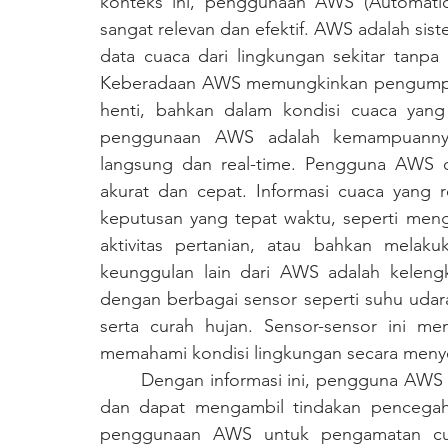
konteks ini, penggunaan AWS (Automatic 
sangat relevan dan efektif. AWS adalah si
data cuaca dari lingkungan sekitar tanpa
Keberadaan AWS memungkinkan pengumpula
henti, bahkan dalam kondisi cuaca yang 
penggunaan AWS adalah kemampuannya 
langsung dan real-time. Pengguna AWS d
akurat dan cepat. Informasi cuaca yang r
keputusan yang tepat waktu, seperti men
aktivitas pertanian, atau bahkan melakuk
keunggulan lain dari AWS adalah kelengk
dengan berbagai sensor seperti suhu udar
serta curah hujan. Sensor-sensor ini me
memahami kondisi lingkungan secara meny
	Dengan informasi ini, pengguna AWS dapat membuat prediksi cuaca yang lebih akurat 
dan dapat mengambil tindakan pencegahan
penggunaan AWS untuk pengamatan cuaca