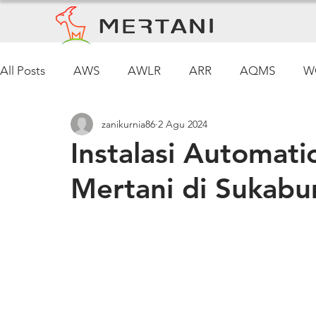
All Posts
AWS
AWLR
ARR
AQMS
W
zanikurnia86
2 Agu 2024
regulasi lingkungan
air tanah
Air Tanah
S
Instalasi Automati
Mertani di Sukabu