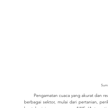
Sumb
	Pengamatan cuaca yang akurat dan real-time memiliki peran yang sangat penting dalam 
berbagai sektor, mulai dari pertanian, p