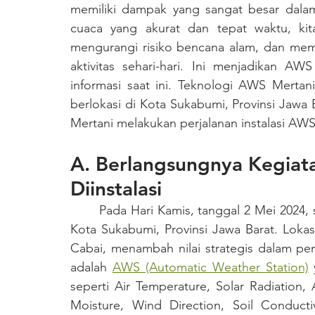
memiliki dampak yang sangat besar dalam
cuaca yang akurat dan tepat waktu, kita
mengurangi risiko bencana alam, dan mem
aktivitas sehari-hari. Ini menjadikan A
informasi saat ini. Teknologi AWS Mertan
berlokasi di Kota Sukabumi, Provinsi Jawa B
Mertani melakukan perjalanan instalasi AW
A. Berlangsungnya Kegiata
Diinstalasi
	Pada Hari Kamis, tanggal 2 Mei 2024, sebuah kegiatan instalasi penting dilaksanakan di 
Kota Sukabumi, Provinsi Jawa Barat. Lok
Cabai, menambah nilai strategis dalam pem
adalah 
AWS (Automatic Weather Station)
 
seperti Air Temperature, Solar Radiation, A
Moisture, Wind Direction, Soil Conducti