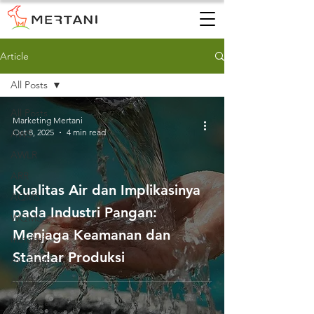
Article
All Posts
All Posts
Marketing Mertani
Oct 8, 2025
4 min read
AWS
AWLR
ARR
Kualitas Air dan Implikasinya
AQMS
pada Industri Pangan:
WQMS
Menjaga Keamanan dan
Instalasi
Standar Produksi
Air Tanah
AWLR
Pemantauan