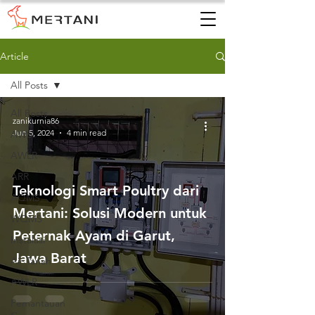
Article
All Posts
All Posts
zanikurnia86
Jun 5, 2024
4 min read
AWS
AWLR
ARR
Teknologi Smart Poultry dari
AQMS
Mertani: Solusi Modern untuk
WQMS
Peternak Ayam di Garut,
Instalasi
Jawa Barat
Air Tanah
AWLR
Pemantauan